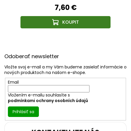
7,60 €
Z
á
Odoberať newsletter
p
ä
Vložte svoj e-mail a my Vám budeme zasielať informácie o
t
nových produktoch na našom e-shope.
i
Email
e
Vložením e-mailu souhlasíte s
podmínkami ochrany osobních údajů
Prihlásiť sa