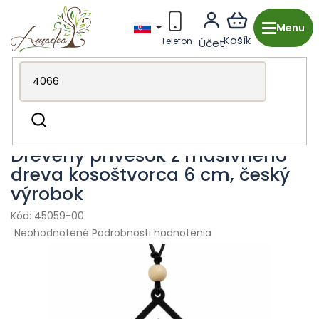
Prejsť
na
obsah
Drevená výroba z Česka
Módne doplnky
Prívesky &
Hľadať
náhrdelníky
Drevený prívesok z masívneho
dreva kosoštvorca 6 cm, český
výrobok
45059-00
Priemerné
Neohodnotené
Podrobnosti hodnotenia
hodnotenie
produktu
je
0,0
z
5