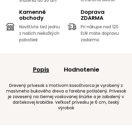
vrátenia do 30 dní
Kamenné
Doprava
obchody
ZDARMA
Navštívte tiež jednu
Pri nákupe nad 120
z našich niekoľkých
EUR máte dopravu
pobočiek
zadarmo
Popis
Hodnotenie
Drevený prívesok s motívom kosoštvorca je vyrobený z
masívneho bukového dreva a farebne potlačený. Prívesok
je zavesený na čiernej voskovanej šnúrke a je zabalený v
darčekovej krabičke. Veľkosť prívesku je 6 cm, český
výrobok