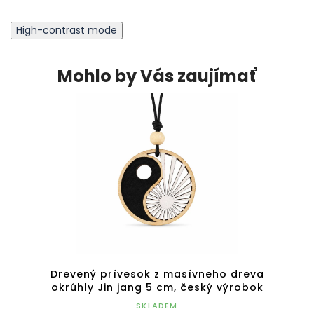
High-contrast mode
Mohlo by Vás zaujímať
TIP
 dreva
Drevený prívesok z masívneho dreva
Dreve
adom -
okrúhly Jin jang 5 cm, český výrobok
o
SKLADEM