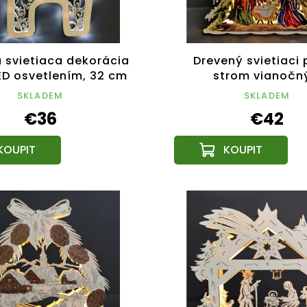
 svietiaca dekorácia
Drevený svietiaci 
ED osvetlením, 32 cm
strom vianočn
betlehemom, far
SKLADEM
SKLADEM
30x26,5x5,5 
€36
€42