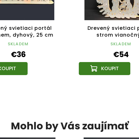
ný svietiaci portál
Drevený svietiaci 
hem, dyhový, 25 cm
strom vianočn
betlehemom, 46x36
SKLADEM
SKLADEM
€36
€54
Mohlo by Vás zaujímať