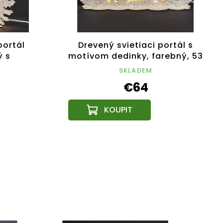
portál
Drevený svietiaci portál s
ý s
motívom dedinky, farebný, 53
x10 cm
cm
SKLADEM
€64