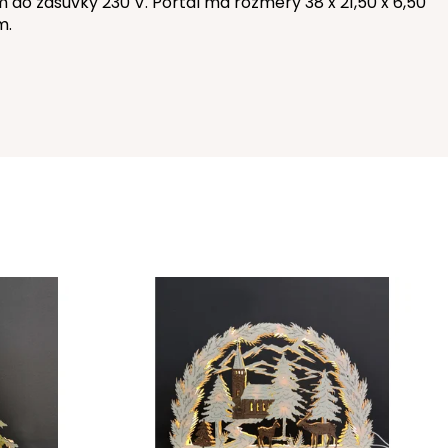
 do zásuvky 230 V. Portál má rozmery 38 x 21,50 x 6,50
m.