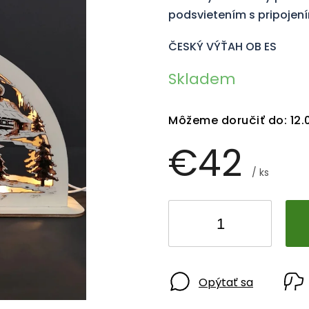
podsvietením s pripojen
ČESKÝ VÝŤAH OB ES
Skladem
Môžeme doručiť do:
12.
€42
/ ks
Opýtať sa