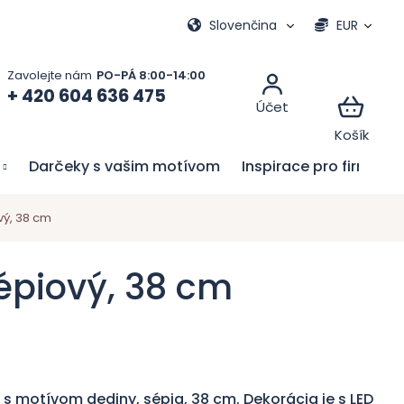
vacie hry
Moja objednávka
Slovenčina
EUR
+ 420 604 636 475
Darčeky s vašim motívom
Inspirace pro firmy
vý, 38 cm
sépiový, 38 cm
 s motívom dediny, sépia, 38 cm. Dekorácia je s LED