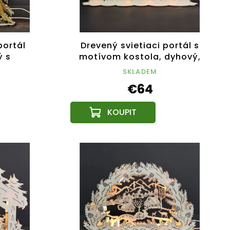
portál
Drevený svietiaci portál s
ý s
motívom kostola, dyhový,
ebný,
53x31x10 cm
SKLADEM
cm
€64