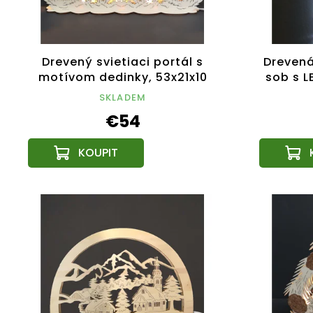
Drevený svietiaci portál s
Drevená
motívom dedinky, 53x21x10
sob s L
cm
SKLADEM
€54