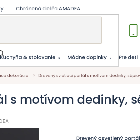
ky
Chránená dielňa AMADEA
Články
Vzdelá
Kuchyňa & stolovanie
Módne doplnky
Pre deti
iace dekorácie
Drevený svietiaci portál s motívom dedinky, sépio
tál s motívom dedinky, 
DEA
Drevený osvetlený portál