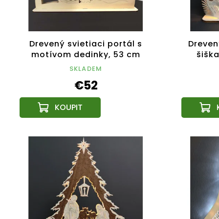
Drevený svietiaci portál s
Drevený
motívom dedinky, 53 cm
šišk
SKLADEM
€52