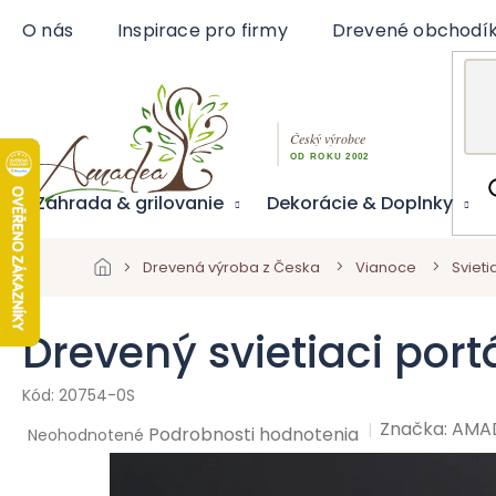
Prejsť
O nás
Inspirace pro firmy
Drevené obchodí
na
obsah
Záhrada & grilovanie
Dekorácie & Doplnky
Drevená výroba z Česka
Vianoce
Sviet
Drevený svietiaci por
20754-0S
Značka:
AMA
Priemerné
Podrobnosti hodnotenia
Neohodnotené
hodnotenie
produktu