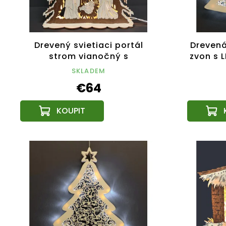
Drevený svietiaci portál
Drevená
strom vianočný s
zvon s 
betlehemom, dyhový,
SKLADEM
44x37x9, 5 cm
€64