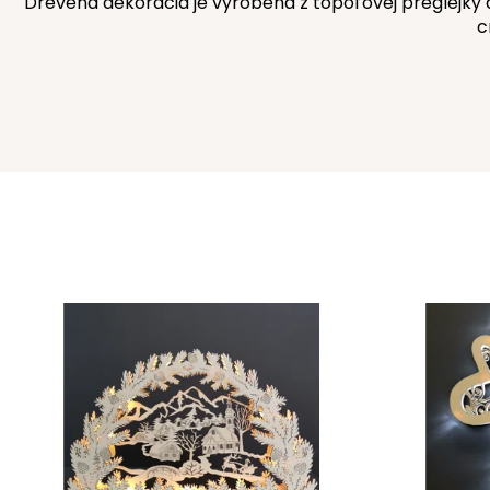
Drevená dekorácia je vyrobená z topoľovej preglejky a
c