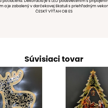
 potlačená. Dekorácia je s LED podsvietením s pripojením
m a je zabalený v darčekovej škatuli s priehľadným veko
ČESKÝ VÝŤAH OB ES
Súvisiaci tovar