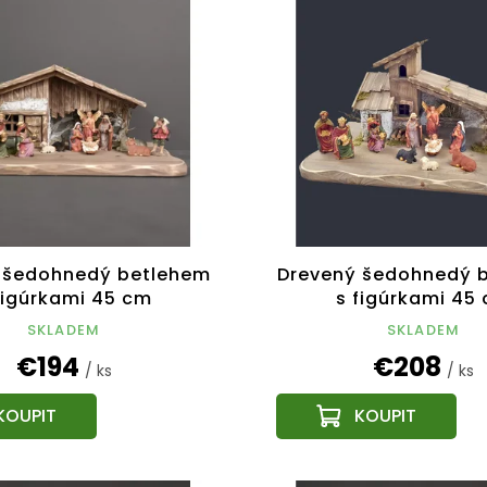
 šedohnedý betlehem
Drevený šedohnedý 
figúrkami 45 cm
s figúrkami 45
SKLADEM
SKLADEM
€194
€208
/ ks
/ ks