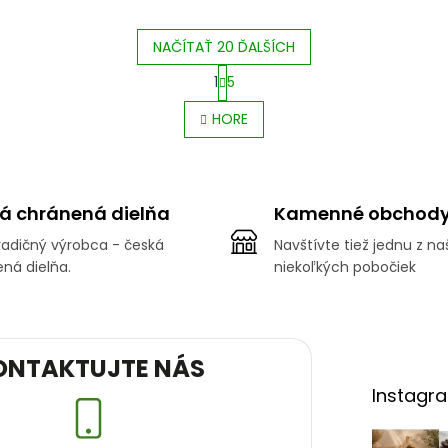
NAČÍTAŤ 20 ĎALŠÍCH
1
5
O
S
v
HORE
t
l
r
á
á
d
n
a
k
c
á chránená dielňa
Kamenné obchod
o
i
v
e
adičný výrobca - česká
Navštívte tiež jednu z na
a
p
ná dielňa.
niekoľkých pobočiek
n
r
i
v
e
k
y
v
ONTAKTUJTE NÁS
ý
p
Instagr
i
s