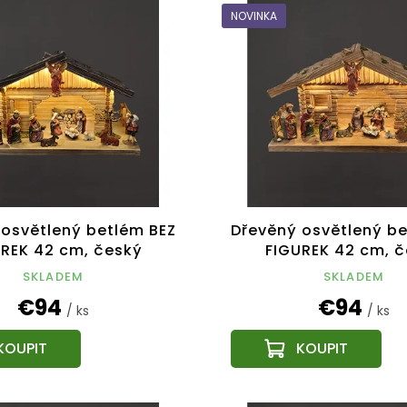
NOVINKA
 osvětlený betlém BEZ
Dřevěný osvětlený be
REK 42 cm, český
FIGUREK 42 cm, 
výrobek
výrobek
SKLADEM
SKLADEM
€94
€94
/ ks
/ ks