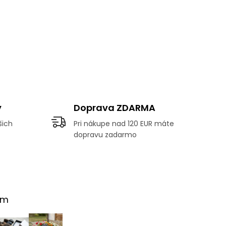
y
Doprava ZDARMA
šich
Pri nákupe nad 120 EUR máte
dopravu zadarmo
am