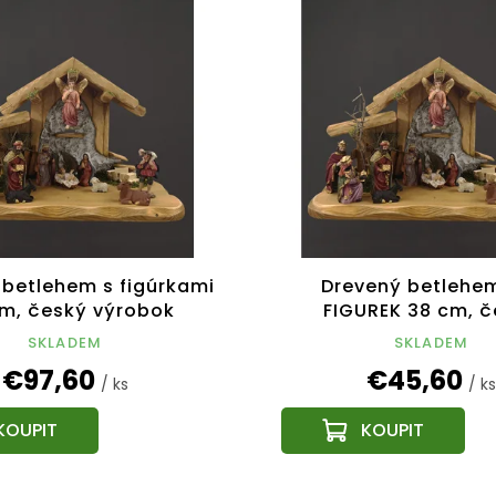
 betlehem s figúrkami
Drevený betlehe
m, český výrobok
FIGUREK 38 cm, č
výrobok
SKLADEM
SKLADEM
€97,60
€45,60
/ ks
/ ks