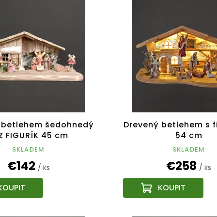
 betlehem šedohnedý
Drevený betlehem s f
Z FIGURÍK 45 cm
54 cm
SKLADEM
SKLADEM
€142
€258
/ ks
/ ks