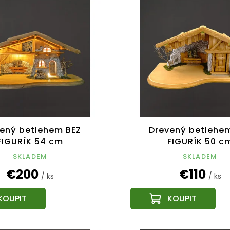
ený betlehem BEZ
Drevený betlehe
FIGURÍK 54 cm
FIGURÍK 50 c
SKLADEM
SKLADEM
€200
€110
/ ks
/ ks