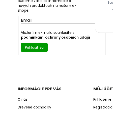
budeme zasielať informácie o
i
Za
nových produktoch na našom e-
e
shope.
Email
Vložením e-mailu souhlasíte s
podmínkami ochrany osobních údajů
Prihlásiť sa
INFORMÁCIE PRE VÁS
MŮJ ÚČE
O nás
Prihlašenie
Drevené obchodíky
Registracia