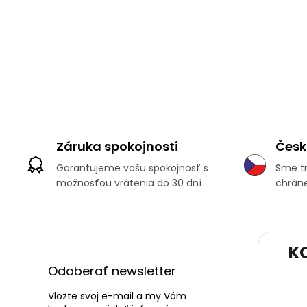
Záruka spokojnosti
Česk
Garantujeme vašu spokojnosť s
Sme tr
možnosťou vrátenia do 30 dní
chráne
Z
K
á
p
Odoberať newsletter
ä
t
Vložte svoj e-mail a my Vám