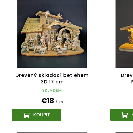
Drevený skladací betlehem
Drev
3D 17 cm
SKLADEM
€18
/ ks