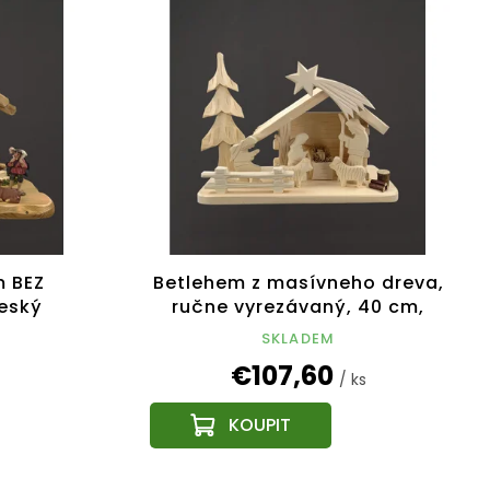
m BEZ
Betlehem z masívneho dreva,
eský
ručne vyrezávaný, 40 cm,
český výrobok
SKLADEM
€107,60
/ ks