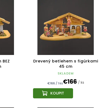
m BEZ
Drevený betlehem s figúrkami
m
45 cm
SKLADEM
€166
/ ks
Jednotková
€166 / 1 ks
cena: