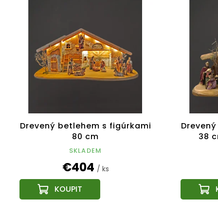
Drevený betlehem s figúrkami
Drevený
80 cm
38 c
SKLADEM
€404
/ ks