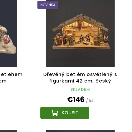
NOVINKA
betlehem
Dřevěný betlém osvětlený s
 cm
figurkami 42 cm, český
výrobek
SKLADEM
€146
/ ks