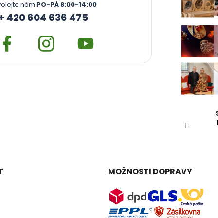
u
volejte nám
PO-PÁ 8:00-14:00
+ 420 604 636 475
T
MOŽNOSTI DOPRAVY