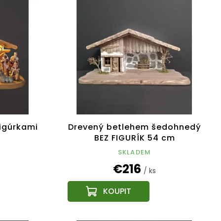
igúrkami
Drevený betlehem šedohnedý
BEZ FIGURÍK 54 cm
SKLADEM
€216
/ ks