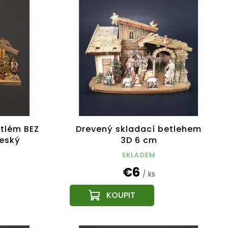
tlém BEZ
Drevený skladací betlehem
český
3D 6 cm
SKLADEM
€6
/ ks