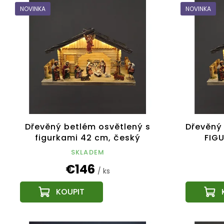
NOVINKA
NOVINKA
Dřevěný betlém osvětlený s
Dřevěný
figurkami 42 cm, český
FIGU
výrobek
SKLADEM
€146
/ ks