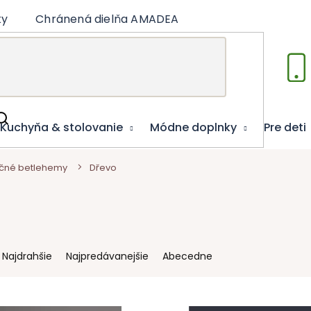
ky
Chránená dielňa AMADEA
Články
Vzdelá
Kuchyňa & stolovanie
Módne doplnky
Pre deti
čné betlehemy
Dřevo
Najdrahšie
Najpredávanejšie
Abecedne