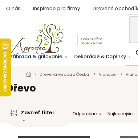
Prejsť
O nás
Inspirace pro firmy
Drevené obchodí
na
obsah
Záhrada & grilovanie
Dekorácie & Doplnky
Drevená výroba z Česka
Vianoce
Viano
Dřevo
R
Zavrieť filter
Odporúčame
Najlacnejšie
a
d
e
V
n