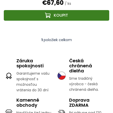
€67,60
/ ks
1
položiek celkom
O
v
l
á
Záruka
Česká
d
spokojnosti
chránená
a
c
dielňa
Garantujeme vašu
i
Sme tradičný
spokojnosť s
e
výrobca - česká
možnosťou
p
r
chránená dielňa.
vrátenia do 30 dní
v
k
Kamenné
Doprava
y
obchody
ZDARMA
v
Navštívte tiež jednu
Pri nákupe nad 120