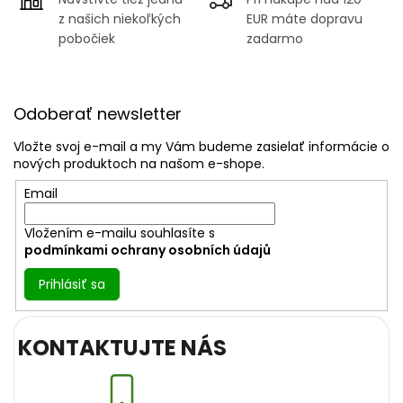
ý
p
z našich niekoľkých
EUR máte dopravu
i
pobočiek
zadarmo
s
u
Z
á
Odoberať newsletter
p
ä
Vložte svoj e-mail a my Vám budeme zasielať informácie o
t
nových produktoch na našom e-shope.
i
Email
e
Vložením e-mailu souhlasíte s
podmínkami ochrany osobních údajů
Prihlásiť sa
KONTAKTUJTE NÁS