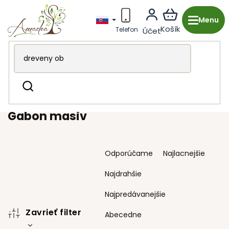
Prejsť
na
obsah
Drevená výroba z Česka
Kuchyňa & stolovanie
Misky
Hľadať
a taniere
Gabon masiv
Gabon masiv
R
Odporúčame
Najlacnejšie
a
d
Najdrahšie
e
n
Najpredávanejšie
i
Zavrieť filter
e
Abecedne
p