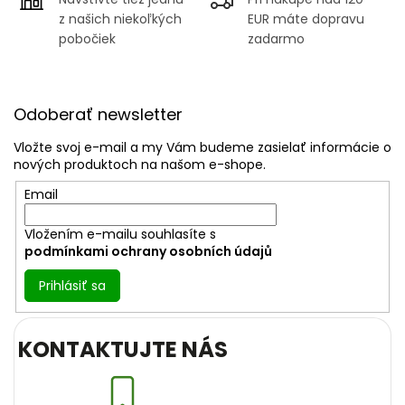
ý
p
z našich niekoľkých
EUR máte dopravu
i
pobočiek
zadarmo
s
u
Z
á
Odoberať newsletter
p
ä
Vložte svoj e-mail a my Vám budeme zasielať informácie o
t
nových produktoch na našom e-shope.
i
Email
e
Vložením e-mailu souhlasíte s
podmínkami ochrany osobních údajů
Prihlásiť sa
KONTAKTUJTE NÁS