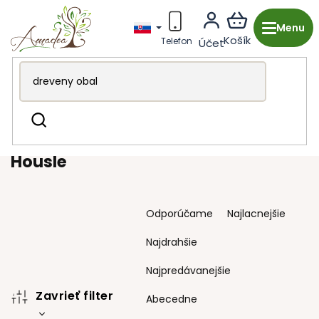
Prejsť
na
obsah
Drevená výroba z Česka
Kuchyňa & stolovanie
Dosky
Hľadať
Housle
Housle
R
Odporúčame
Najlacnejšie
a
d
Najdrahšie
e
n
Najpredávanejšie
i
Zavrieť filter
e
Abecedne
p