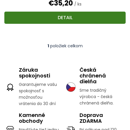
€35,20
/ ks
DETAIL
1
položiek celkom
O
v
l
á
Záruka
Česká
d
spokojnosti
chránená
a
c
dielňa
Garantujeme vašu
i
Sme tradičný
spokojnosť s
e
výrobca - česká
možnosťou
p
r
chránená dielňa.
vrátenia do 30 dní
v
k
Kamenné
Doprava
y
obchody
ZDARMA
v
Navštívte tiež jednu
Pri nákupe nad 120