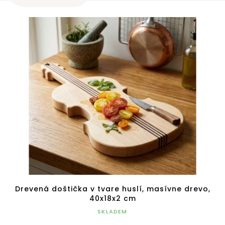
r
V
o
ý
d
p
u
i
k
s
t
p
o
r
v
o
d
u
k
t
o
v
Drevená doštička v tvare huslí, masívne drevo,
40x18x2 cm
SKLADEM