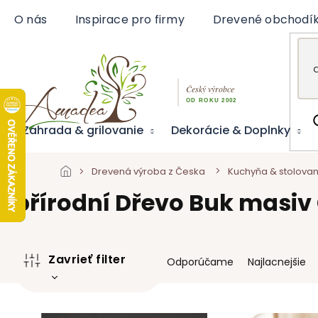
Prejsť
O nás
Inspirace pro firmy
Drevené obchodí
na
obsah
Záhrada & grilovanie
Dekorácie & Doplnky
Drevená výroba z Česka
Kuchyňa & stolovan
přírodní Dřevo Buk masiv
R
Zavrieť filter
Odporúčame
Najlacnejšie
a
d
e
V
n