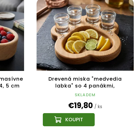
 masívne
Drevená miska "medvedia
4, 5 cm
labka" so 4 panákmi,
masívne drevo, veľkosť 18 cm
SKLADEM
€19,80
/ ks