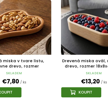
 miska v tvare listu,
Drevená miska ovál,
vne drevo, rozmer
drevo, rozmer 18x8x
18x10x2 cm
SKLADEM
SKLADEM
€7,80
€13,20
/ ks
/ ks