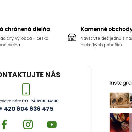
O
v
l
á
á chránená dielňa
Kamenné obchod
d
a
adičný výrobca - česká
Navštívte tiež jednu z na
c
ná dielňa.
niekoľkých pobočiek
i
e
p
r
v
ONTAKTUJTE NÁS
k
y
Instagr
v
ý
p
volejte nám
PO-PÁ 8:00-14:00
i
+ 420 604 636 475
s
u