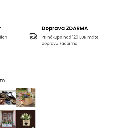
y
Doprava ZDARMA
šich
Pri nákupe nad 120 EUR máte
dopravu zadarmo
am