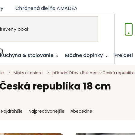
ky
Chránená dielňa AMADEA
Články
Vzdelá
Kuchyňa & stolovanie
Módne doplnky
Pre deti
ie
Misky a taniere
přírodní Dřevo Buk masiv Česká republika
 Česká republika 18 cm
Najdrahšie
Najpredávanejšie
Abecedne