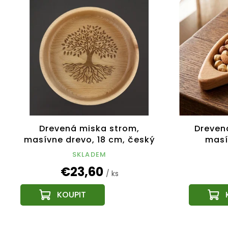
ý
i
p
e
i
p
s
r
p
o
r
d
o
u
d
k
u
t
k
o
t
v
Drevená miska strom,
Drevená
o
masívne drevo, 18 cm, český
masí
v
výrobok
SKLADEM
€23,60
/ ks