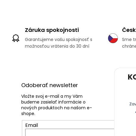
Záruka spokojnosti
Česk
Garantujeme vašu spokojnosť s
Sme tr
možnosťou vrátenia do 30 dní
chráne
Z
K
á
p
Odoberať newsletter
ä
t
Vložte svoj e-mail a my Vám
budeme zasielať informácie o
i
Za
nových produktoch na našom e-
e
shope.
Email