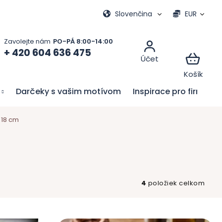
vacie hry
Moja objednávka
Slovenčina
EUR
+ 420 604 636 475
Darčeky s vašim motívom
Inspirace pro firmy
 18 cm
4
položiek celkom