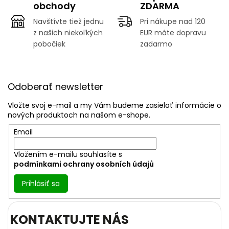
y
obchody
ZDARMA
v
Navštívte tiež jednu
Pri nákupe nad 120
ý
p
z našich niekoľkých
EUR máte dopravu
i
pobočiek
zadarmo
s
u
Z
á
Odoberať newsletter
p
ä
Vložte svoj e-mail a my Vám budeme zasielať informácie o
t
nových produktoch na našom e-shope.
i
Email
e
Vložením e-mailu souhlasíte s
podmínkami ochrany osobních údajů
Prihlásiť sa
KONTAKTUJTE NÁS