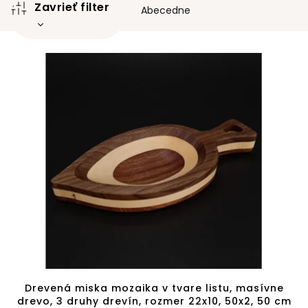
Zavrieť filter
e
Abecedne
p
r
V
o
ý
d
p
u
i
k
s
t
p
o
r
v
o
d
u
k
t
o
v
Drevená miska mozaika v tvare listu, masívne
drevo, 3 druhy drevín, rozmer 22x10, 50x2, 50 cm