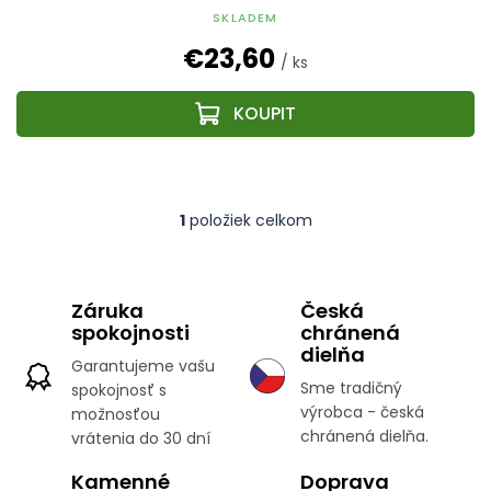
SKLADEM
€23,60
/ ks
1
položiek celkom
O
v
l
á
Záruka
Česká
d
spokojnosti
chránená
a
c
dielňa
Garantujeme vašu
i
Sme tradičný
spokojnosť s
e
výrobca - česká
možnosťou
p
r
chránená dielňa.
vrátenia do 30 dní
v
k
Kamenné
Doprava