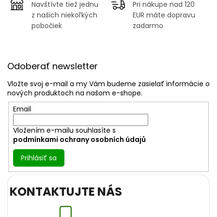
Navštívte tiež jednu
Pri nákupe nad 120
z našich niekoľkých
EUR máte dopravu
pobočiek
zadarmo
Z
á
Odoberať newsletter
p
ä
Vložte svoj e-mail a my Vám budeme zasielať informácie o
t
nových produktoch na našom e-shope.
i
Email
e
Vložením e-mailu souhlasíte s
podmínkami ochrany osobních údajů
Prihlásiť sa
KONTAKTUJTE NÁS