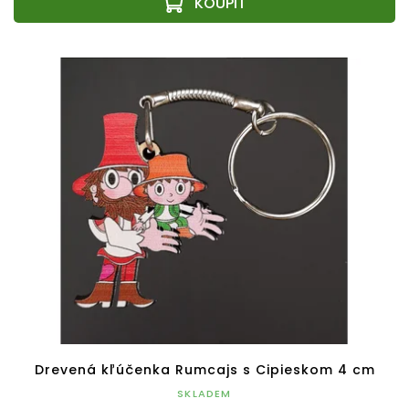
Drevená kľúčenka Rumcajs s Cipieskom 4 cm
SKLADEM