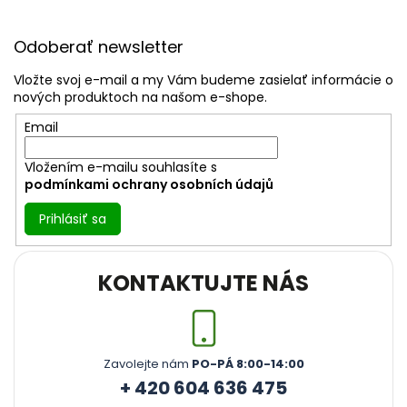
Z
á
Odoberať newsletter
p
ä
Vložte svoj e-mail a my Vám budeme zasielať informácie o
t
nových produktoch na našom e-shope.
i
Email
e
Vložením e-mailu souhlasíte s
podmínkami ochrany osobních údajů
Prihlásiť sa
KONTAKTUJTE NÁS
Zavolejte nám
PO-PÁ 8:00-14:00
+ 420 604 636 475