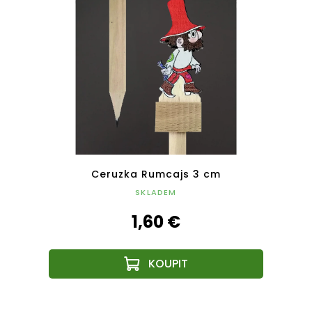
Mankou
Ceruzka Rumcajs 3 cm
Ceru
 cm
SKLADEM
1,60 €