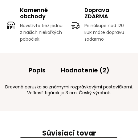
Kamenné
Doprava
obchody
ZDARMA
Navštívte tiež jednu
Pri nákupe nad 120
z našich niekoľkých
EUR máte dopravu
pobočiek
zadarmo
Popis
Hodnotenie (2)
Drevená ceruzka so známymi rozprávkovými postavičkami.
Veľkosť figúrok je 3 cm. Český výrobok.
Súvisiaci tovar