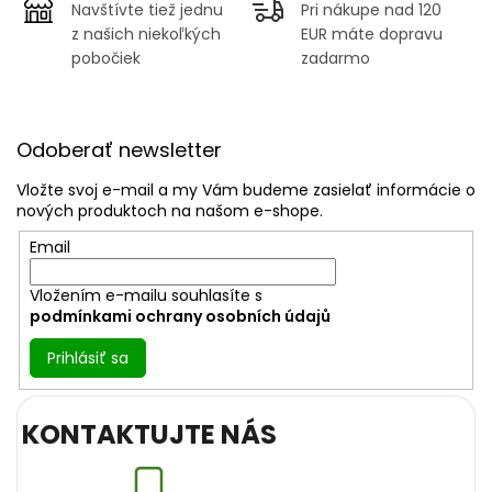
Navštívte tiež jednu
Pri nákupe nad 120
z našich niekoľkých
EUR máte dopravu
pobočiek
zadarmo
Z
á
Odoberať newsletter
p
ä
Vložte svoj e-mail a my Vám budeme zasielať informácie o
t
nových produktoch na našom e-shope.
i
Email
e
Vložením e-mailu souhlasíte s
podmínkami ochrany osobních údajů
Prihlásiť sa
KONTAKTUJTE NÁS