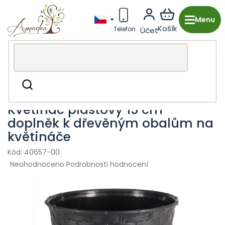
Přejít
na
obsah
Dřevěná výroba z Česka
Zahrada & grilování
Hledat
Příslušenství
Květináč plastový 15 cm -
doplněk k dřevěným obalům na
květináče
40657-00
Průměrné
Neohodnoceno
Podrobnosti hodnocení
hodnocení
produktu
je
0,0
z
5