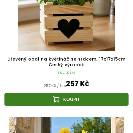
Dřevěný obal na květináč se srdcem, 17x17x15cm
Český výrobek
SKLADEM
257 Kč
Měrná
257 Kč / 1 ks
cena: