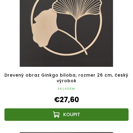
Drevený obraz Ginkgo biloba, rozmer 26 cm, český
výrobok
SKLADEM
€27,60