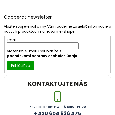
Z
á
Odoberať newsletter
p
ä
Vložte svoj e-mail a my Vám budeme zasielať informácie o
t
nových produktoch na našom e-shope.
i
Email
e
Vložením e-mailu souhlasíte s
podmínkami ochrany osobních údajů
Prihlásiť sa
KONTAKTUJTE NÁS
Zavolejte nám
PO-PÁ 8:00-14:00
+ 420 604 636 475