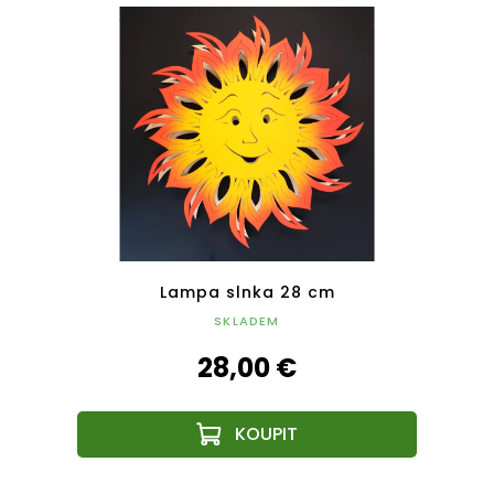
ívom
Lampa slnka 28 cm
Dreve
15 cm
SKLADEM
28,00 €