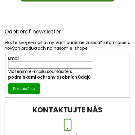
Z
á
Odoberať newsletter
p
ä
Vložte svoj e-mail a my Vám budeme zasielať informácie o
t
nových produktoch na našom e-shope.
i
Email
e
Vložením e-mailu souhlasíte s
podmínkami ochrany osobních údajů
Prihlásiť sa
KONTAKTUJTE NÁS