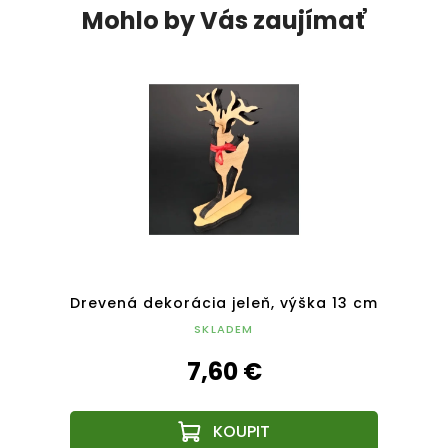
Mohlo by Vás zaujímať
ívne
Drevená dekorácia jeleň, výška 13 cm
Drev
SKLADEM
7,60 €