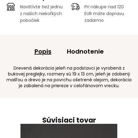
Navštívte tiež jednu
Pri nákupe nad 120
z našich niekoľkých
EUR máte dopravu
pobočiek
zadarmo
Popis
Hodnotenie
Drevená dekorácia jeleň na podstavci je vyrobená z
bukovej preglejky, rozmery sú 19 x 13 cm, jeleň je zdobený
mašľou a drevo je na povrchu ošetrené olejom, dekorácia
je zabalená na priereze v celofánovom vrecku.
Súvisiaci tovar