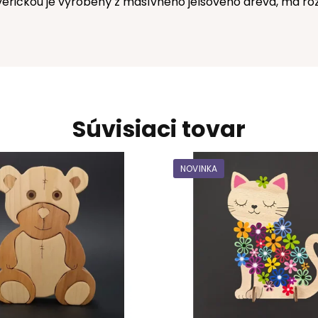
ričkou je vyrobený z masívneho jelšového dreva, má roz
Súvisiaci tovar
NOVINKA