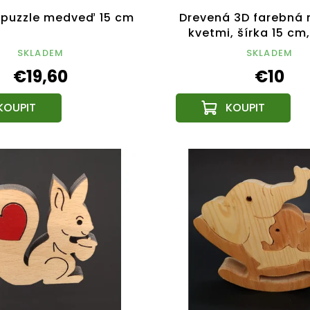
 puzzle medveď 15 cm
Drevená 3D farebná
kvetmi, šírka 15 cm
výrobok
SKLADEM
SKLADEM
€19,60
€10