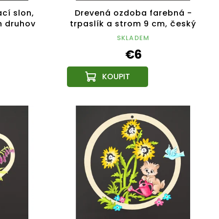
cí slon,
Drevená ozdoba farebná -
h druhov
trpaslík a strom 9 cm, český
3 cm
výrobok
SKLADEM
€6