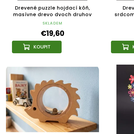
Drevené puzzle hojdací kôň,
Dre
masívne drevo dvoch druhov
srdcom
drevín, 13,5x11,5x3 cm
4,9 
SKLADEM
€19,60