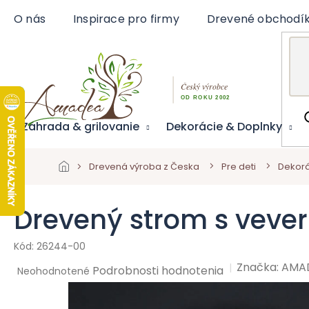
Prejsť
O nás
Inspirace pro firmy
Drevené obchodí
na
obsah
Záhrada & grilovanie
Dekorácie & Doplnky
Drevená výroba z Česka
Pre deti
Dekorá
Drevený strom s vever
26244-00
Značka:
AMA
Priemerné
Podrobnosti hodnotenia
Neohodnotené
hodnotenie
produktu