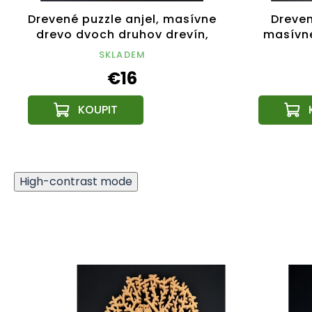
Drevené puzzle anjel, masívne
Dreven
drevo dvoch druhov drevín,
masívne
25 cm
SKLADEM
€16
High-contrast mode