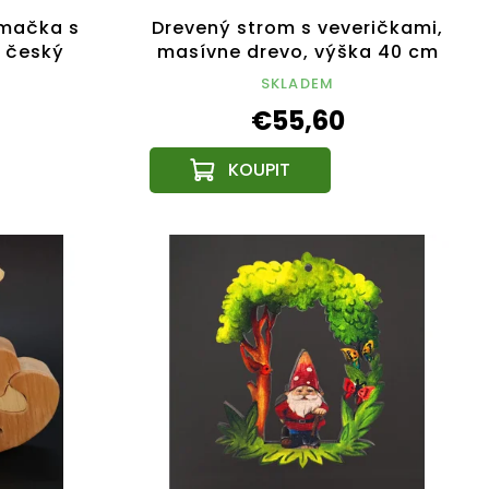
 mačka s
Drevený strom s veveričkami,
, český
masívne drevo, výška 40 cm
SKLADEM
€55,60