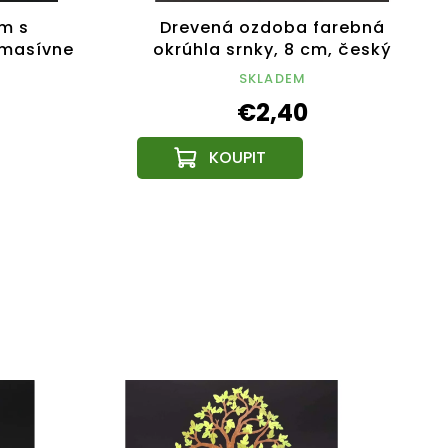
m s
Drevená ozdoba farebná
 masívne
okrúhla srnky, 8 cm, český
 cm
výrobok
SKLADEM
€2,40