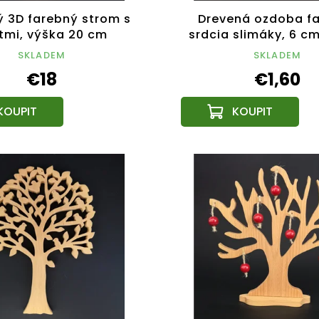
ý 3D farebný strom s
Drevená ozdoba f
tmi, výška 20 cm
srdcia slimáky, 6 c
výrobok
SKLADEM
SKLADEM
€18
€1,60