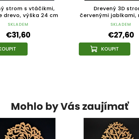
ý strom s vtáčikmi,
Drevený 3D stro
 drevo, výška 24 cm
červenými jablkami,
drevo, výška 20
SKLADEM
SKLADEM
€31,60
€27,60
Mohlo by Vás zaujímať