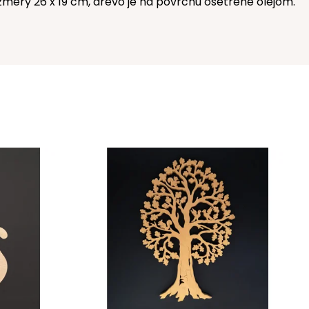
mery 26 x 19 cm, drevo je na povrchu ošetrené olejom.