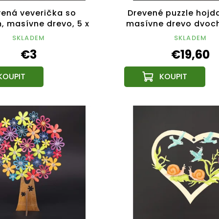
vená veverička so
Drevené puzzle hojda
, masívne drevo, 5 x
masívne drevo dvoc
cm, český výrobok
drevín, 14x12,5x
SKLADEM
SKLADEM
€3
€19,60