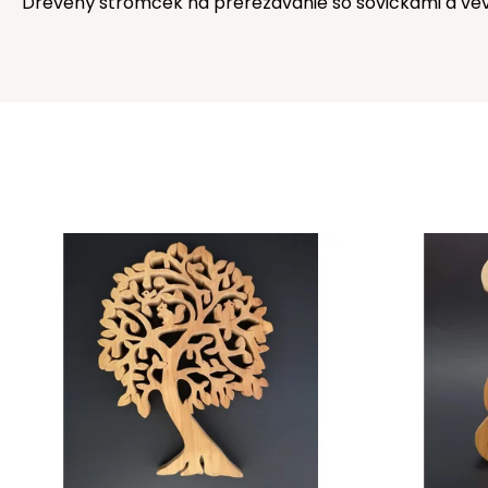
Drevený stromček na prerezávanie so sovičkami a veve