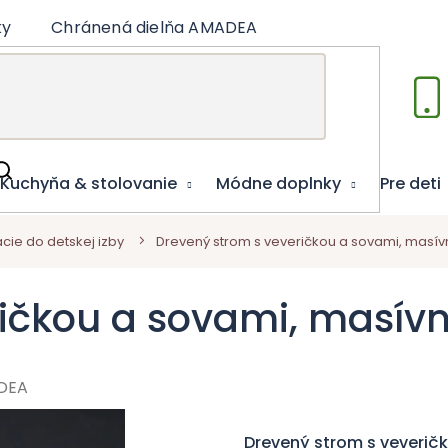
ky
Chránená dielňa AMADEA
Články
Vzdelá
Kuchyňa & stolovanie
Módne doplnky
Pre deti
cie do detskej izby
Drevený strom s veveričkou a sovami, masív
ičkou a sovami, masív
DEA
Drevený strom s veverič