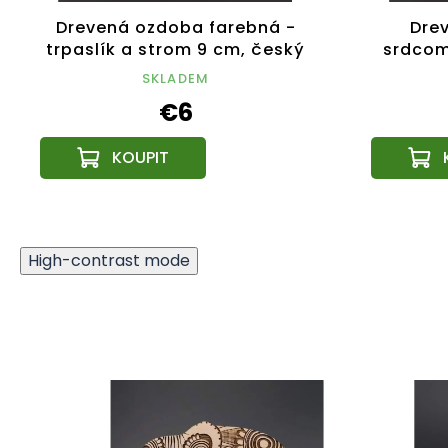
Drevená ozdoba farebná -
Dre
trpaslík a strom 9 cm, český
srdcom
výrobok
4,9 
SKLADEM
€6
High-contrast mode