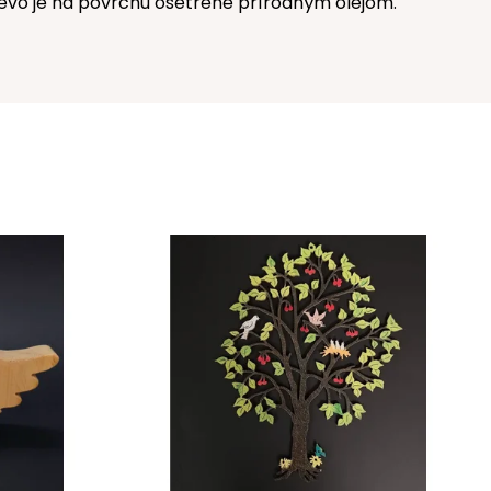
revo je na povrchu ošetrené prírodným olejom.