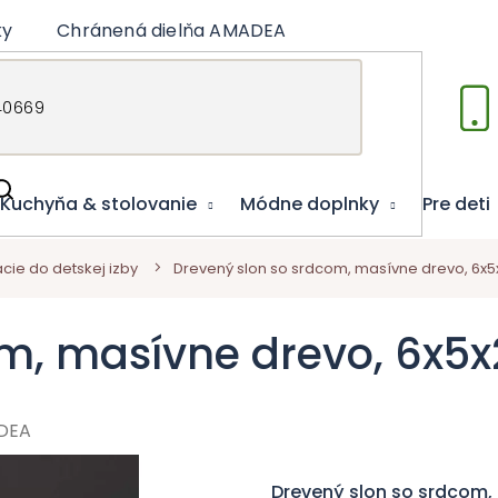
ky
Chránená dielňa AMADEA
Články
Vzdelá
Kuchyňa & stolovanie
Módne doplnky
Pre deti
cie do detskej izby
Drevený slon so srdcom, masívne drevo, 6x
om, masívne drevo, 6x5
DEA
Drevený slon so srdcom,