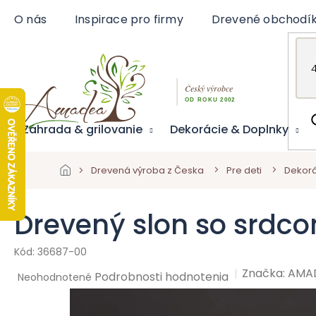
Prejsť
O nás
Inspirace pro firmy
Drevené obchodí
na
obsah
Záhrada & grilovanie
Dekorácie & Doplnky
Drevená výroba z Česka
Pre deti
Dekorá
Drevený slon so srdc
36687-00
Značka:
AMA
Priemerné
Podrobnosti hodnotenia
Neohodnotené
hodnotenie
produktu