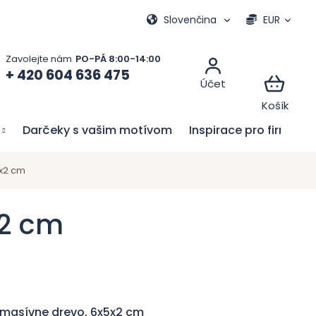
vacie hry
Moja objednávka
Slovenčina
EUR
+ 420 604 636 475
Darčeky s vašim motívom
Inspirace pro firmy
5x2 cm
x2 cm
 masívne drevo, 6x5x2 cm