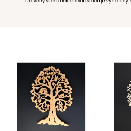
Drevený slon s dekoráciou srdca je vyrobený 