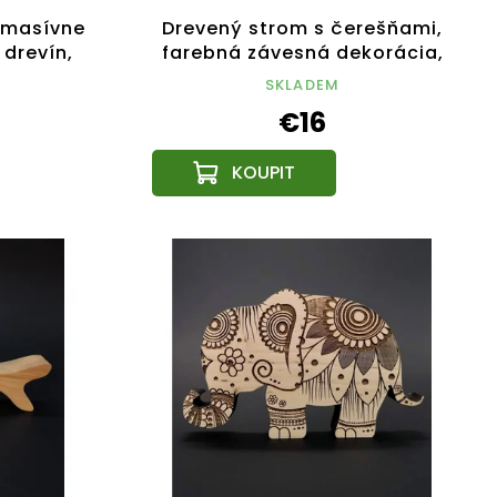
 masívne
Drevený strom s čerešňami,
drevín,
farebná závesná dekorácia,
výška 21 cm
SKLADEM
€16