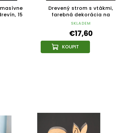
, masívne
Drevený strom s vtákmi,
revín, 15
farebná dekorácia na
zavesenie, výška 18 cm
SKLADEM
€17,60