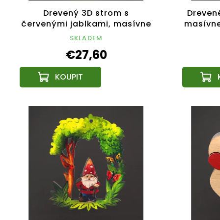
Drevený 3D strom s
Drevené
červenými jablkami, masívne
masívne
drevo, výška 20 cm
drev
SKLADEM
€27,60