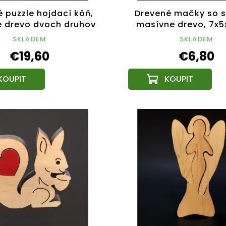
 puzzle hojdací kôň,
Drevené mačky so 
 drevo dvoch druhov
masívne drevo, 7x5
ín, 13,5x11,5x3 cm
SKLADEM
SKLADEM
€19,60
€6,80