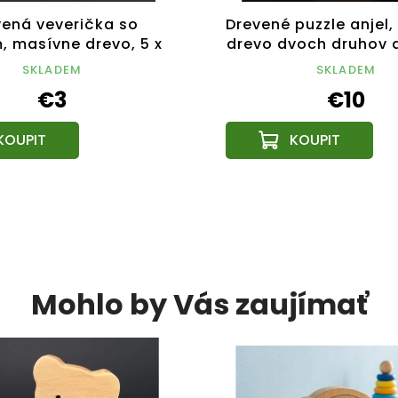
vená veverička so
Drevené puzzle anjel
, masívne drevo, 5 x
drevo dvoch druhov d
cm, český výrobok
cm
SKLADEM
SKLADEM
€3
€10
Mohlo by Vás zaujímať