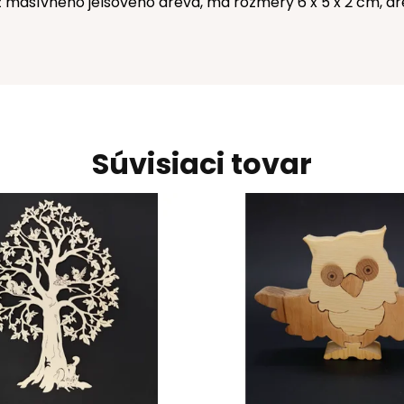
z masívneho jelšového dreva, má rozmery 6 x 5 x 2 cm, d
Súvisiaci tovar