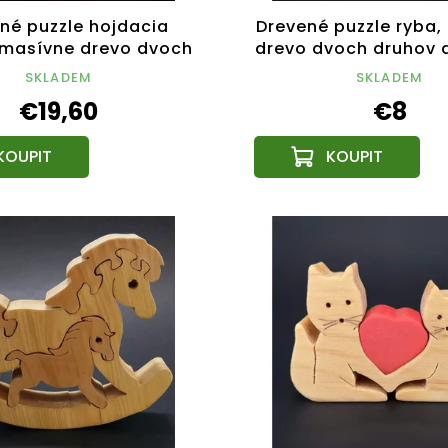
né puzzle hojdacia
Drevené puzzle ryba,
masívne drevo dvoch
drevo dvoch druhov d
hov drevín, 14 cm
cm
SKLADEM
SKLADEM
€19,60
€8