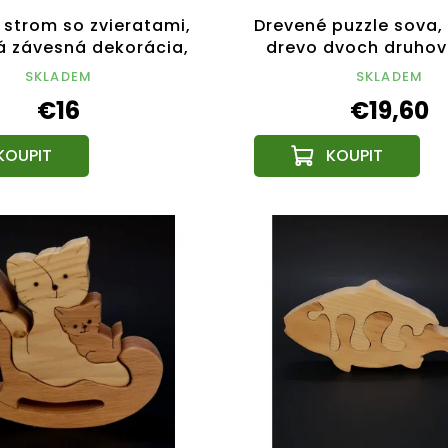
 strom so zvieratami,
Drevené puzzle sova,
á závesná dekorácia,
drevo dvoch druhov 
výška 28 cm
18x13 cm
SKLADEM
SKLADEM
€16
€19,60