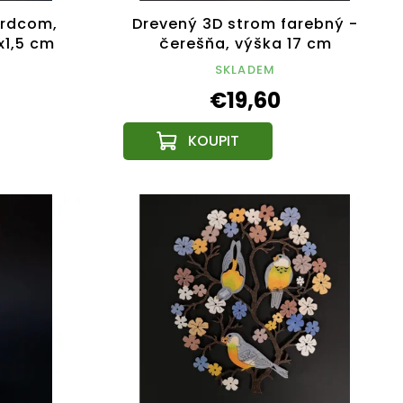
srdcom,
Drevený 3D strom farebný -
x1,5 cm
čerešňa, výška 17 cm
SKLADEM
€19,60