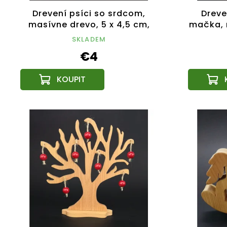
Drevení psíci so srdcom,
Dreve
masívne drevo, 5 x 4,5 cm,
mačka, 
český výrobok
dru
SKLADEM
€4