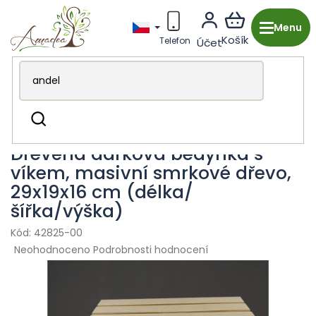
Přejít
na
obsah
Dřevěná výroba z Česka
Dekorace & doplňky
Hledat
Bedýnky a boxy
Dřevěná dárková bedýnka s
víkem, masivní smrkové dřevo,
29x19x16 cm (délka/
šířka/výška)
42825-00
Průměrné
Neohodnoceno
Podrobnosti hodnocení
hodnocení
produktu
je
0,0