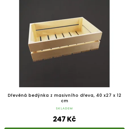
Dřevěná bedýnka z masivního dřeva, 40 x27 x 12
cm
SKLADEM
247 Kč