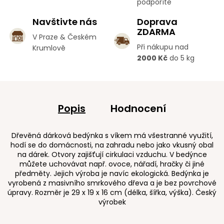
podpoříte
Navštivte nás
Doprava
ZDARMA
V Praze & Českém
Při nákupu nad
Krumlově
2000 Kč
do 5 kg
Popis
Hodnocení
Dřevěná dárková bedýnka s víkem má všestranné využití,
hodí se do domácnosti, na zahradu nebo jako vkusný obal
na dárek. Otvory zajišťují cirkulaci vzduchu. V bedýnce
můžete uchovávat např. ovoce, nářadí, hračky či jiné
předměty. Jejich výroba je navíc ekologická. Bedýnka je
vyrobená z masivního smrkového dřeva a je bez povrchové
úpravy. Rozměr je 29 x 19 x 16 cm (délka, šířka, výška). Český
výrobek