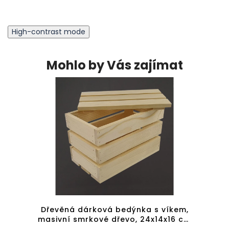
High-contrast mode
Mohlo by Vás zajímat
dřeva,
Dřevěná dárková bedýnka s víkem,
Dřev
masivní smrkové dřevo, 24x14x16 cm
masiv