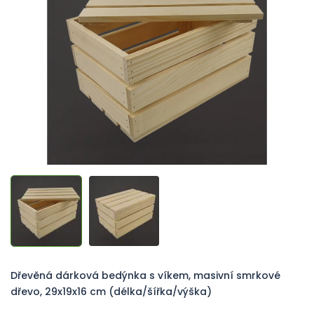
z
5
hvězdiček.
Dřevěná dárková bedýnka s víkem, masivní smrkové
dřevo, 29x19x16 cm (délka/šířka/výška)