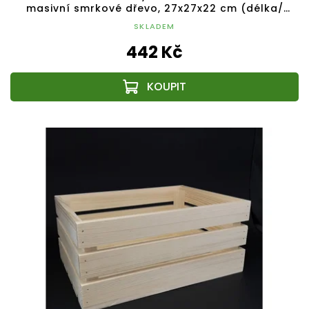
masivní smrkové dřevo, 27x27x22 cm (délka/
šířka/výška)
SKLADEM
442 Kč