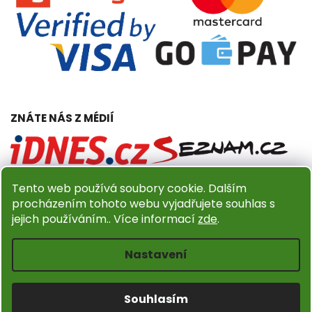
ZNÁTE NÁS Z MÉDIÍ
Tento web používá soubory cookie. Dalším
procházením tohoto webu vyjadřujete souhlas s
jejich používáním.. Více informací
zde
.
Copyright 2026
Dřevěný obchůdek Amadea.cz
. Všechna
práva vyhrazena.
Nastavení
Upravit nastavení cookies
Design
Shoptak.cz
| Platforma
Shoptet
Souhlasím