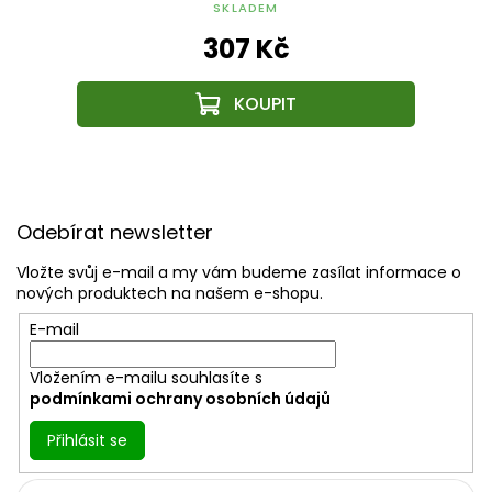
(délka/šířka/výška)
SKLADEM
307 Kč
Z
á
Odebírat newsletter
p
a
Vložte svůj e-mail a my vám budeme zasílat informace o
t
nových produktech na našem e-shopu.
í
E-mail
Vložením e-mailu souhlasíte s
podmínkami ochrany osobních údajů
Přihlásit se