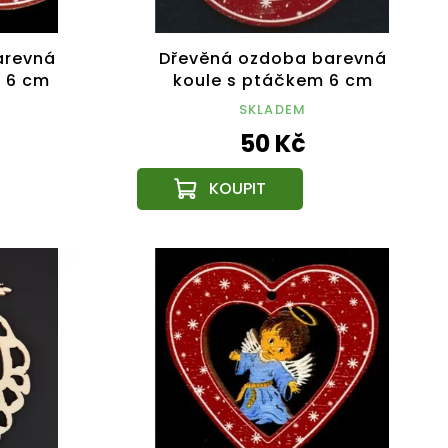
arevná
Dřevěná ozdoba barevná
 6 cm
koule s ptáčkem 6 cm
SKLADEM
50 Kč