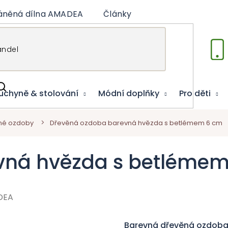
áněná dílna AMADEA
Články
Vzdělávací hry
uchyně & stolování
Módní doplňky
Pro děti
né ozdoby
Dřevěná ozdoba barevná hvězda s betlémem 6 cm
vná hvězda s betléme
DEA
Barevná dřevěná ozdoba 