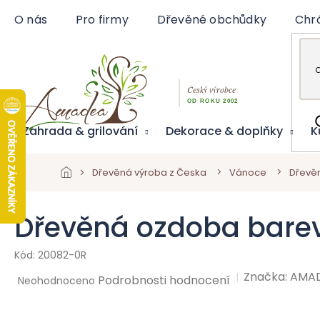
Přejít
O nás
Pro firmy
Dřevěné obchůdky
Chr
na
obsah
Zahrada & grilování
Dekorace & doplňky
K
Dřevěná výroba z Česka
Vánoce
Dřevě
Dřevěná ozdoba bare
20082-0R
Značka:
AMA
Průměrné
Podrobnosti hodnocení
Neohodnoceno
hodnocení
produktu