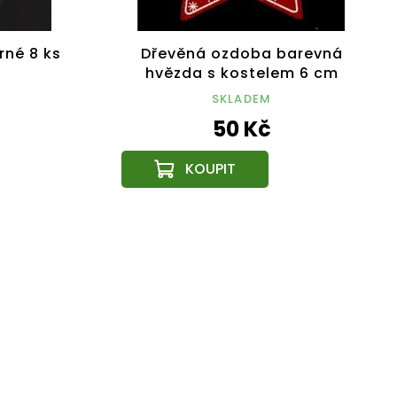
rné 8 ks
Dřevěná ozdoba barevná
hvězda s kostelem 6 cm
SKLADEM
50 Kč