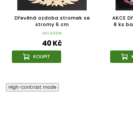
Dřevěná ozdoba stromek se
AKCE D
stromy 6 cm
8 ks b
SKLADEM
40 Kč
High-contrast mode