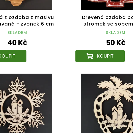
á z ozdoba z masivu
Dřevěná ozdoba b
ávaná - zvonek 6 cm
stromek se sobem
SKLADEM
SKLADEM
40 Kč
50 Kč