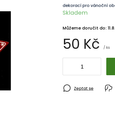
dekorací pro vánoční obd
Skladem
Můžeme doručit do:
11.
50 Kč
/ ks
Zeptat se