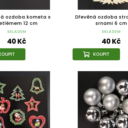
ná ozdoba kometa s
Dřevěná ozdoba str
etlémem 12 cm
srnami 6 cm
SKLADEM
SKLADEM
40 Kč
40 Kč