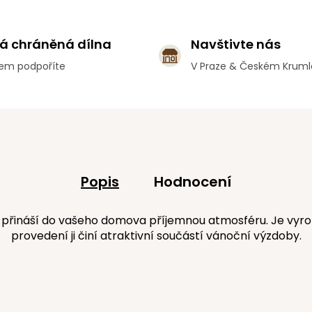
á chráněná dílna
Navštivte nás
em podpoříte
V Praze & Českém Krum
Popis
Hodnocení
ináší do vašeho domova příjemnou atmosféru. Je vyroben
provedení ji činí atraktivní součástí vánoční výzdoby.