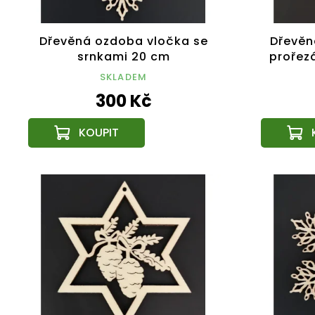
Dřevěná ozdoba vločka se
Dřevěn
srnkami 20 cm
prořez
SKLADEM
300 Kč