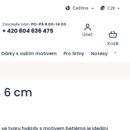
Moje objednávka
Čeština
CZK
+ 420 604 636 475
Dárky s vaším motivem
Pro firmy
Notesy
Velik
m 6 cm
ve tvaru hvězdy s motivem betléma je ideální