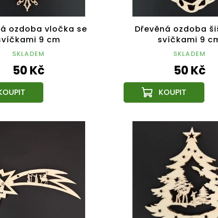
á ozdoba vločka se
Dřevěná ozdoba ši
svíčkami 9 cm
svíčkami 9 c
SKLADEM
SKLADEM
50 Kč
50 Kč