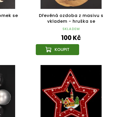
omek se
Dřevěná ozdoba z masivu s
vkladem - hruška se
sněhulákem 9 cm
SKLADEM
100 Kč