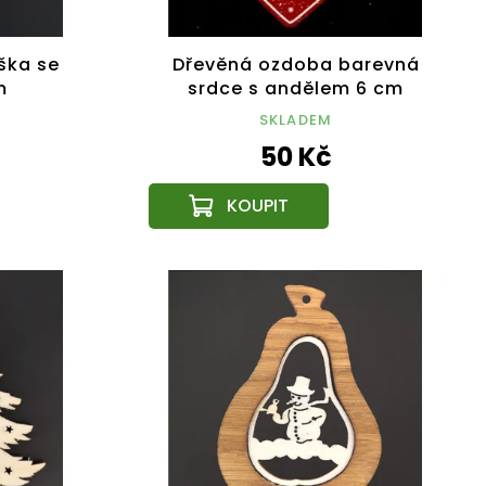
ška se
Dřevěná ozdoba barevná
m
srdce s andělem 6 cm
SKLADEM
50 Kč