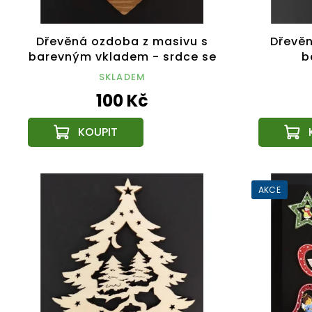
Dřevěná ozdoba z masivu s
Dřevě
barevným vkladem - srdce se
b
vzorem 8 cm
SKLADEM
100 Kč
AKCE