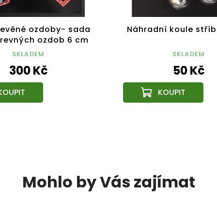
řevěné ozdoby- sada
Náhradní koule stříb
arevných ozdob 6 cm
SKLADEM
SKLADEM
300 Kč
50 Kč
Mohlo by Vás zajímat