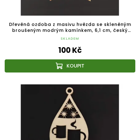
Dřevěná ozdoba z masivu hvězda se skleněným
broušeným modrým kamínkem, 6,1 cm, český
výrobek
SKLADEM
100 Kč