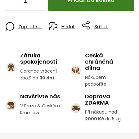
Přidat do košíku
Zeptat se
Hlídat
Sdílet
Záruka
Česká
spokojenosti
chráněná
dílna
Garance vrácení
Nákupem
zboží do
30 dní
podpoříte
Navštivte nás
Doprava
ZDARMA
V Praze & Českém
Při nákupu nad
Krumlově
2000 Kč
do 5 kg