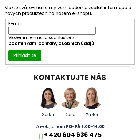
a
Vložte svůj e-mail a my vám budeme zasílat informace o
t
nových produktech na našem e-shopu.
í
E-mail
Vložením e-mailu souhlasíte s
podmínkami ochrany osobních údajů
Přihlásit se
KONTAKTUJTE NÁS
Šárka
Dana
Zuzka
Zavolejte nám
PO-PÁ 8:00-14:00
+ 420 604 636 475