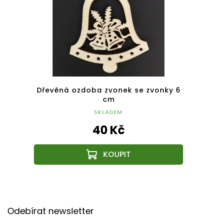
romy 6
Dřevěná ozdoba zvonek se zvonky 6
Dřev
cm
SKLADEM
40 Kč
Z
á
Odebírat newsletter
p