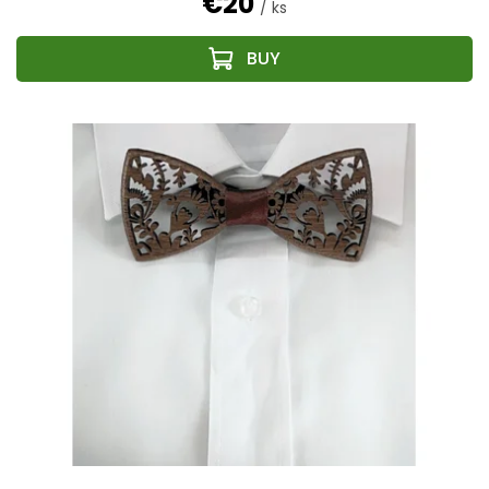
€20
/ ks