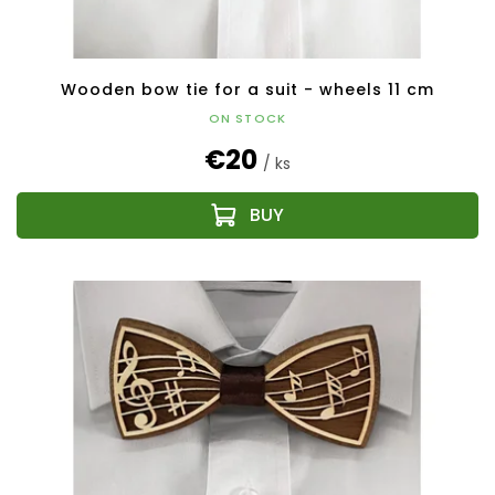
Wooden bow tie for a suit - wheels 11 cm
ON STOCK
€20
/ ks