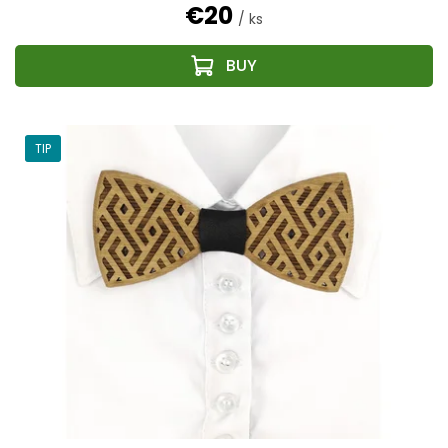
€20
/ ks
TIP