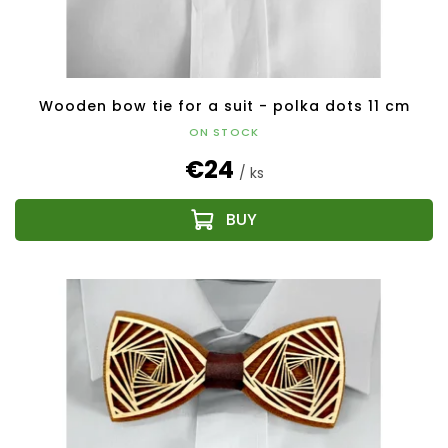
Wooden bow tie for a suit - polka dots 11 cm
ON STOCK
€24
/ ks