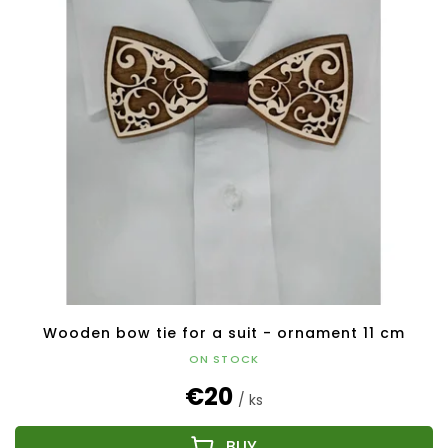
Wooden bow tie for a suit - ornament 11 cm
ON STOCK
€20
/ ks