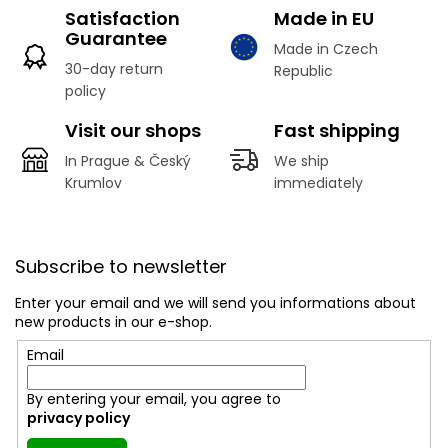
t
Satisfaction
Made in EU
i
Guarantee
n
Made in Czech
g
30-day return
Republic
c
policy
o
n
Visit our shops
Fast shipping
t
r
In Prague & Český
We ship
o
Krumlov
immediately
l
s
F
o
Subscribe to newsletter
o
t
Enter your email and we will send you informations about
e
new products in our e-shop.
r
Email
By entering your email, you agree to
privacy policy