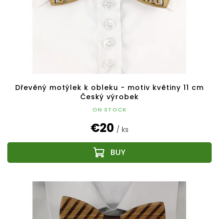
Dřevěný motýlek k obleku - motiv květiny 11 cm
Český výrobek
ON STOCK
€20
/ ks