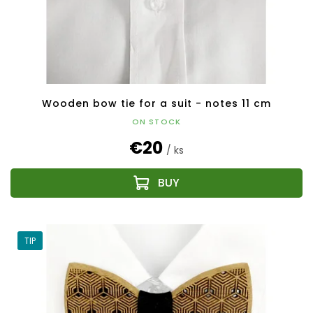
Wooden bow tie for a suit - notes 11 cm
ON STOCK
€20
/ ks
TIP