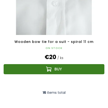
Wooden bow tie for a suit - spiral 11 cm
ON STOCK
€20
/ ks
16
items total
L
i
s