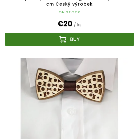
cm Český výrobek
ON STOCK
€20
/ ks