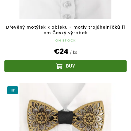
Dřevěný motýlek k obleku - motiv trojúhelníčků 11
cm Český výrobek
ON STOCK
€24
/ ks
TIP