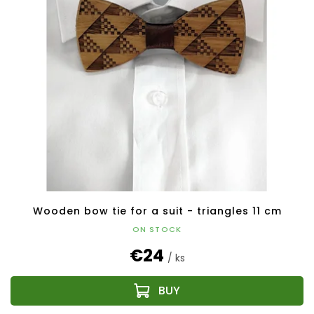
Wooden bow tie for a suit - triangles 11 cm
ON STOCK
€24
/ ks