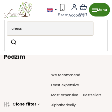
Skip
to
content
Wooden production from the Czech Republic
Fashion
Search
accessories
Bow Ties
Podzim
Podzim
P
We recommend
r
o
Least expensive
d
u
Most expensive
Bestsellers
c
Close filter
t
Alphabetically
s