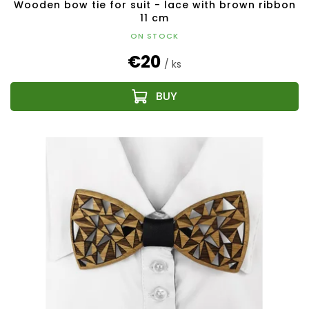
Wooden bow tie for suit - lace with brown ribbon
11 cm
ON STOCK
€20
/ ks