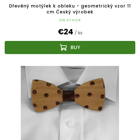
Dřevěný motýlek k obleku - geometrický vzor 11
cm Český výrobek
ON STOCK
€24
/ ks