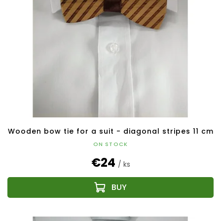
Wooden bow tie for a suit - diagonal stripes 11 cm
ON STOCK
€24
/ ks