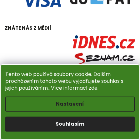
ZNÁTE NÁS Z MÉDIÍ
Tento web používá soubory cookie. Dalším
procházením tohoto webu vyjadřujete souhlas s
jejich používáním.. Více informací
zde
.
Copyright 2026
Dřevěný obchůdek Amadea.cz
. Všechna
Nastavení
práva vyhrazena.
Upravit nastavení cookies
Design
Shoptak.cz
| Platforma
Shoptet
Souhlasím