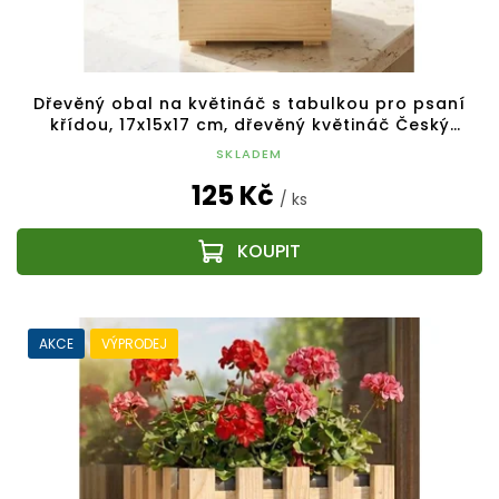
Dřevěný obal na květináč s tabulkou pro psaní
křídou, 17x15x17 cm, dřevěný květináč Český
výrobek
SKLADEM
125 Kč
/ ks
AKCE
VÝPRODEJ