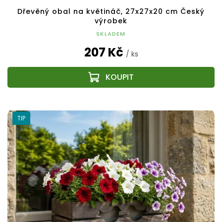
Dřevěný obal na květináč, 27x27x20 cm Český
výrobek
SKLADEM
207 Kč
/ ks
TIP