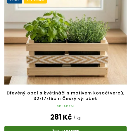
Dřevěný obal s květináči s motivem kosočtverců,
32x17x15cm Český výrobek
SKLADEM
281 Kč
/ ks