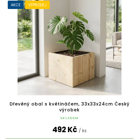
AKCE
VÝPRODEJ
Dřevěný obal s květináčem, 33x33x24cm Český
výrobek
SKLADEM
492 Kč
/ ks