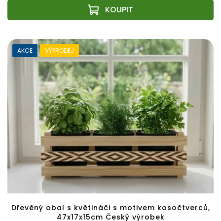
AKCE
VÝPRODEJ
Dřevěný obal s květináči s motivem kosočtverců,
47x17x15cm Český výrobek