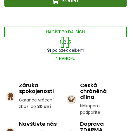
NAČÍST 20 DALŠÍCH
1
2
5
O
S
91
položek celkem
v
t
l
NAHORU
r
á
á
d
n
a
k
c
o
Záruka
Česká
í
v
spokojenosti
chráněná
p
á
dílna
r
n
Garance vrácení
v
í
Nákupem
zboží do
30 dní
k
podpoříte
y
v
Navštivte nás
Doprava
ý
ZDARMA
p