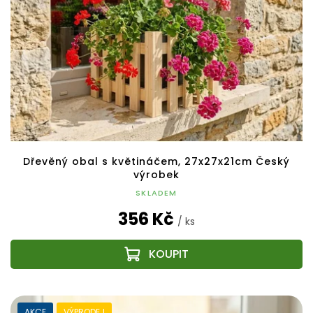
Dřevěný obal s květináčem, 27x27x21cm Český
výrobek
SKLADEM
356 Kč
/ ks
AKCE
VÝPRODEJ