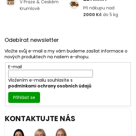
V Praze & Českém
i
Při nákupu nad
Krumlově
s
2000 Kč
do 5 kg
u
Z
á
Odebírat newsletter
p
a
Vložte svůj e-mail a my vám budeme zasílat informace o
t
nových produktech na našem e-shopu.
í
E-mail
Vložením e-mailu souhlasíte s
podmínkami ochrany osobních údajů
Přihlásit se
KONTAKTUJTE NÁS