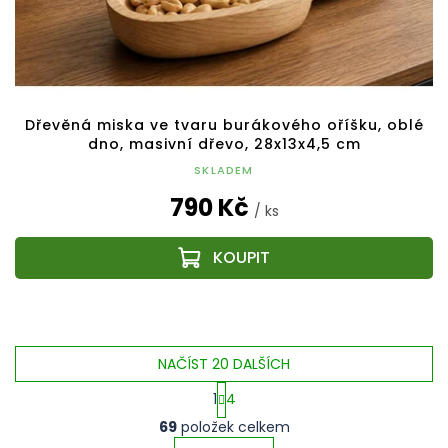
Dřevěná miska ve tvaru burákového oříšku, oblé
dno, masivní dřevo, 28x13x4,5 cm
SKLADEM
790 Kč
/ ks
NAČÍST 20 DALŠÍCH
1
4
O
S
69
položek celkem
v
t