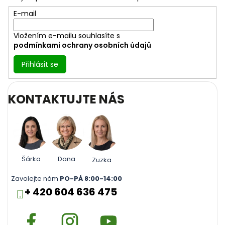
í
E-mail
Vložením e-mailu souhlasíte s
podmínkami ochrany osobních údajů
Přihlásit se
KONTAKTUJTE NÁS
Šárka
Dana
Zuzka
Zavolejte nám
PO-PÁ 8:00-14:00
+ 420 604 636 475