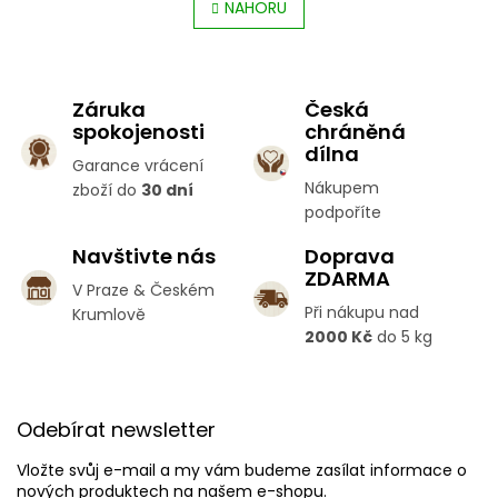
l
NAHORU
r
á
á
d
n
a
k
c
o
Záruka
Česká
í
v
spokojenosti
chráněná
p
á
dílna
r
n
Garance vrácení
v
í
Nákupem
zboží do
30 dní
k
podpoříte
y
v
Navštivte nás
Doprava
ý
ZDARMA
p
V Praze & Českém
i
Při nákupu nad
Krumlově
s
2000 Kč
do 5 kg
u
Z
á
Odebírat newsletter
p
a
Vložte svůj e-mail a my vám budeme zasílat informace o
t
nových produktech na našem e-shopu.