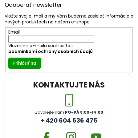
á
Odoberať newsletter
p
ä
Vložte svoj e-mail a my Vám budeme zasielať informácie o
t
nových produktoch na našom e-shope.
i
Email
e
Vložením e-mailu souhlasíte s
podmínkami ochrany osobních údajů
Prihlásiť sa
KONTAKTUJTE NÁS
Zavolejte nám
PO-PÁ 8:00-14:00
+ 420 604 636 475