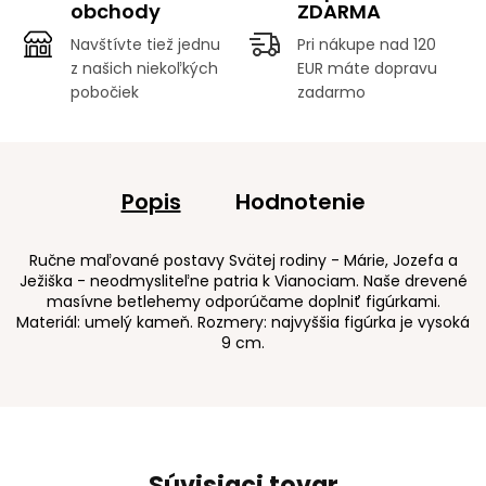
obchody
ZDARMA
Navštívte tiež jednu
Pri nákupe nad 120
z našich niekoľkých
EUR máte dopravu
pobočiek
zadarmo
Popis
Hodnotenie
Ručne maľované postavy Svätej rodiny - Márie, Jozefa a
Ježiška - neodmysliteľne patria k Vianociam. Naše drevené
masívne betlehemy odporúčame doplniť figúrkami.
Materiál: umelý kameň. Rozmery: najvyššia figúrka je vysoká
9 cm.
Súvisiaci tovar