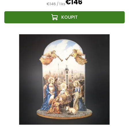
€146
Jednotková
€146 / 1 ks
cena: