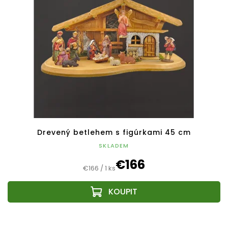
Drevený betlehem s figúrkami 45 cm
SKLADEM
€166
Jednotková
€166 / 1 ks
cena: