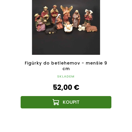
ko 4,5
Figúrky do betlehemov - menšie 9
Fi
cm
SKLADEM
52,00 €
Z