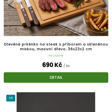
Dřevěné prkénko na steak s příborem a skleněnou
miskou, masivní dřevo, 36x23x2 cm
SKLADEM
690 Kč
/ ks
DETAIL
TIP