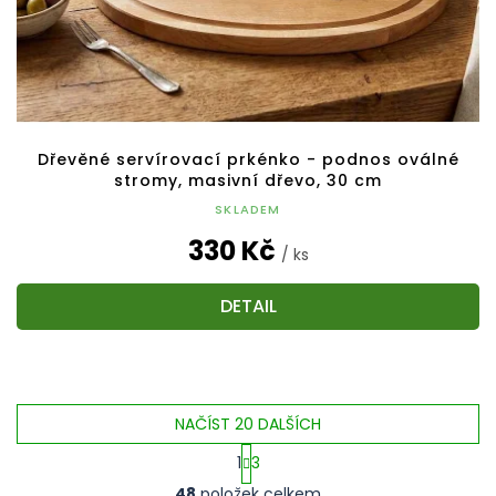
Dřevěné servírovací prkénko - podnos oválné
stromy, masivní dřevo, 30 cm
SKLADEM
330 Kč
/ ks
DETAIL
NAČÍST 20 DALŠÍCH
1
3
O
S
48
položek celkem