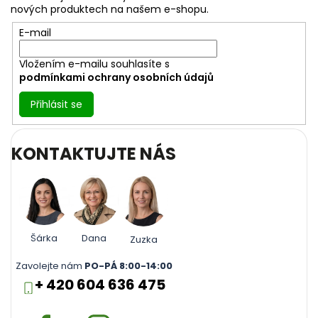
t
nových produktech na našem e-shopu.
í
E-mail
Vložením e-mailu souhlasíte s
podmínkami ochrany osobních údajů
Přihlásit se
KONTAKTUJTE NÁS
Šárka
Dana
Zuzka
Zavolejte nám
PO-PÁ 8:00-14:00
+ 420 604 636 475