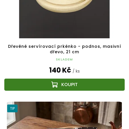
Dřevěné servírovací prkénko - podnos, masivní
dřevo, 21 cm
SKLADEM
140 Kč
/ ks
TIP