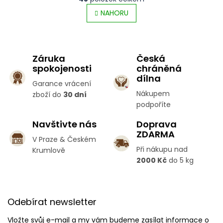
v
t
l
NAHORU
r
á
á
d
n
a
k
c
o
Záruka
Česká
í
v
spokojenosti
chráněná
p
á
dílna
r
n
Garance vrácení
v
í
Nákupem
zboží do
30 dní
k
podpoříte
y
v
Navštivte nás
Doprava
ý
ZDARMA
p
V Praze & Českém
i
Při nákupu nad
Krumlově
s
2000 Kč
do 5 kg
u
Z
á
Odebírat newsletter
p
a
Vložte svůj e-mail a my vám budeme zasílat informace o