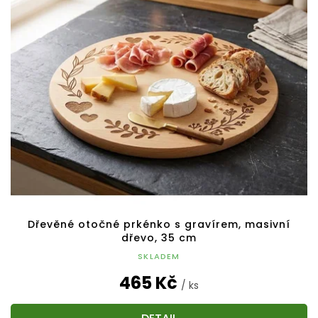
p
o
i
d
s
u
p
k
r
t
o
ů
d
u
k
t
ů
Dřevěné otočné prkénko s gravírem, masivní
dřevo, 35 cm
SKLADEM
465 Kč
/ ks