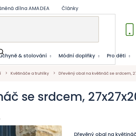
áněná dílna AMADEA
Články
Vzdělávací hry
uchyně & stolování
Módní doplňky
Pro děti
í
Květináče a truhlíky
Dřevěný obal na květináč se srdcem, 
ináč se srdcem, 27x27x
A
Dřevěný obal na květiná