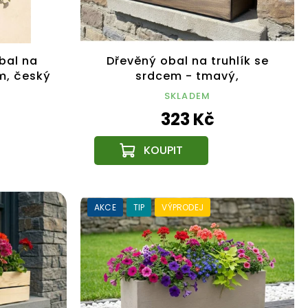
bal na
Dřevěný obal na truhlík se
m, český
srdcem - tmavý,
62x21,5x17cm Český výrobek
SKLADEM
323 Kč
AKCE
TIP
VÝPRODEJ