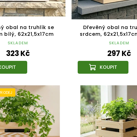
ý obal na truhlík se
Dřevěný obal na tru
 bílý, 62x21,5x17cm
srdcem, 62x21,5x17
Český výrobek
výrobek
SKLADEM
SKLADEM
323 Kč
297 Kč
PRODEJ