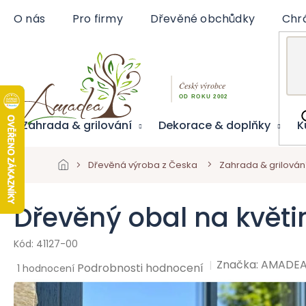
Přejít
O nás
Pro firmy
Dřevěné obchůdky
Chr
na
obsah
Zahrada & grilování
Dekorace & doplňky
K
Dřevěná výroba z Česka
Zahrada & grilován
Dřevěný obal na květ
41127-00
Značka:
AMADE
Průměrné
Podrobnosti hodnocení
1 hodnocení
hodnocení
produktu