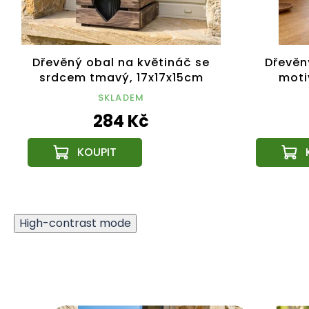
Dřevěný obal na květináč se
Dřevěn
srdcem tmavý, 17x17x15cm
moti
Český výrobek
17x17x1
SKLADEM
284 Kč
High-contrast mode