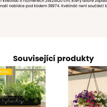
květináč o rozměrech 25x25x20 cm, který dobře zapadne 
 naší nabídce pod kódem 39974. Květináč není součástí b
Související produkty
PRODEJ