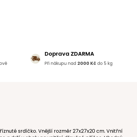
Doprava ZDARMA
lově
Při nákupu nad
2000 Kč
do 5 kg
íznuté srdíčko. Vnější rozměr 27x27x20 cm. Vnitřní