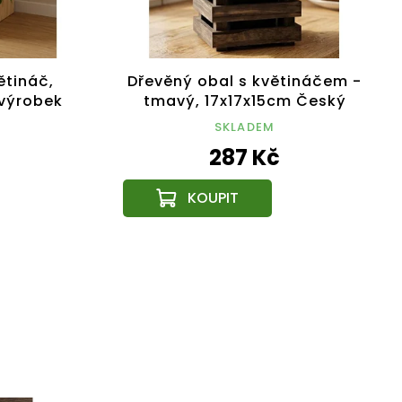
ětináč,
Dřevěný obal s květináčem -
výrobek
tmavý, 17x17x15cm Český
výrobek
SKLADEM
287 Kč