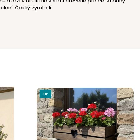
a drží v obalu na vnitřní dřevěné příčce. Vhodný
alení. Český výrobek.
TIP