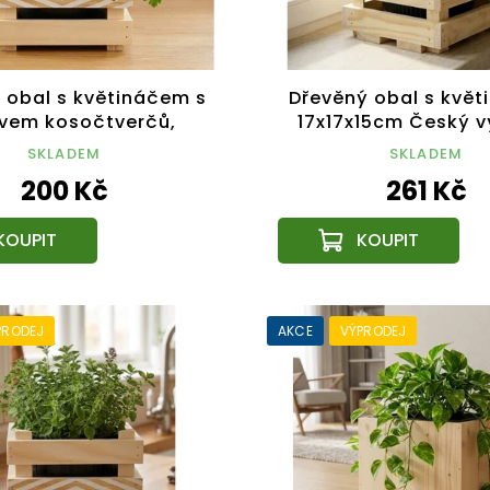
 obal s květináčem s
Dřevěný obal s květ
vem kosočtverčů,
17x17x15cm Český 
15cm Český výrobek
SKLADEM
SKLADEM
200 Kč
261 Kč
PRODEJ
AKCE
VÝPRODEJ