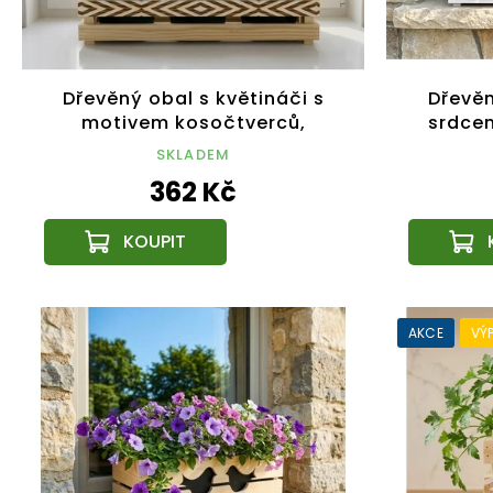
Dřevěný obal s květináči s
Dřevěn
motivem kosočtverců,
srdcem
47x17x15cm Český výrobek
SKLADEM
362 Kč
AKCE
VÝ