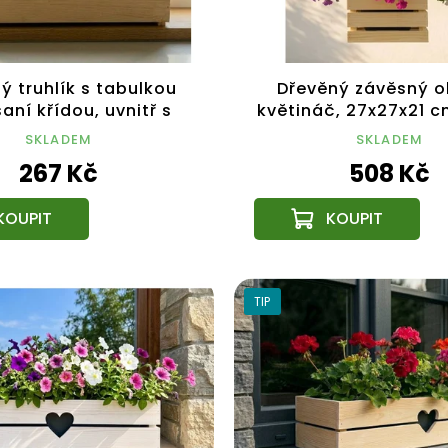
ý truhlík s tabulkou
Dřevěný závěsný o
aní křídou, uvnitř s
květináč, 27x27x21 c
 fólií, 62x21,5x17cm,
výrobek
SKLADEM
SKLADEM
český výrobek
267 Kč
508 Kč
TIP