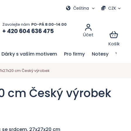
Moje objednávka
Čeština
CZK
+ 420 604 636 475
Dárky s vaším motivem
Pro firmy
Notesy
Velik
27x27x20 cm Český výrobek
20 cm Český výrobek
č se srdcem, 27x27x20 cm