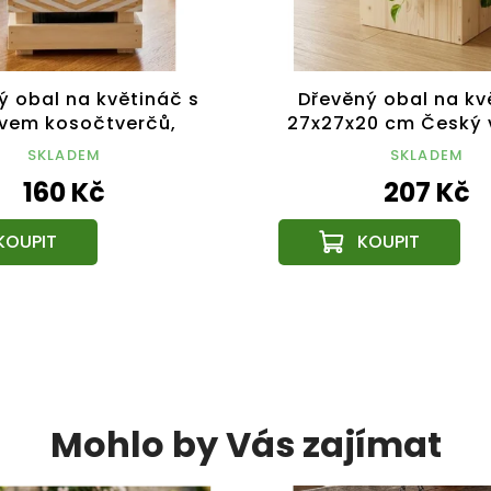
ý obal na květináč s
Dřevěný obal na kv
vem kosočtverčů,
27x27x20 cm Český 
5cm, dřevěný květináč
SKLADEM
SKLADEM
160 Kč
207 Kč
Mohlo by Vás zajímat