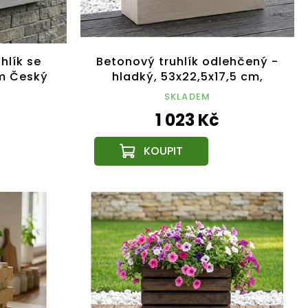
hlík se
Betonový truhlík odlehčený -
cm Český
hladký, 53x22,5x17,5 cm,
český výrobek
SKLADEM
1 023 Kč