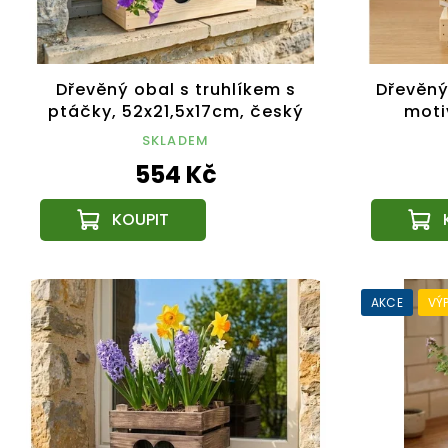
Dřevěný obal s truhlíkem s
Dřevěný
ptáčky, 52x21,5x17cm, český
moti
výrobek
17x17x
SKLADEM
554 Kč
AKCE
VÝ