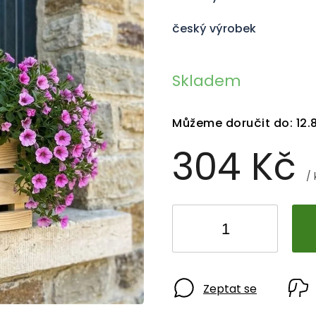
český výrobek
Skladem
Můžeme doručit do:
12.
304 Kč
/ 
Zeptat se