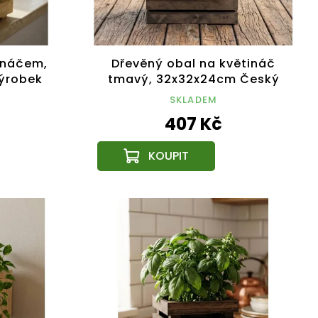
ináčem,
Dřevěný obal na květináč
výrobek
tmavý, 32x32x24cm Český
výrobek
SKLADEM
407 Kč