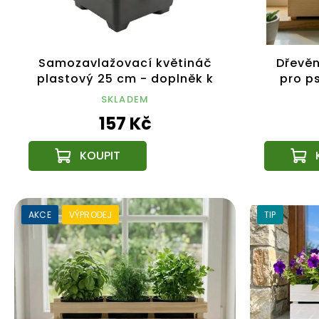
Samozavlažovací květináč
Dřevěn
plastový 25 cm - doplněk k
pro ps
dřevěným obalům na
černou
SKLADEM
květináče
157 Kč
AKCE
VÝPRODEJ
TIP