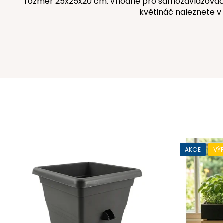
rozměr 25x25x20 cm. Vhodné pro samozavlažovací 
květináč naleznete v
AKCE
VÝ