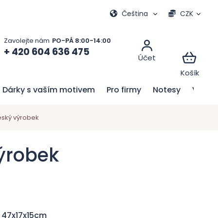
Moje objednávka
Čeština
CZK
+ 420 604 636 475
Dárky s vaším motivem
Pro firmy
Notesy
Velik
eský výrobek
výrobek
, 47x17x15cm