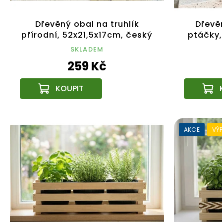
Dřevěný obal na truhlík
Dřevěn
přírodní, 52x21,5x17cm, český
ptáčky,
výrobek
SKLADEM
259 Kč
AKCE
VÝ