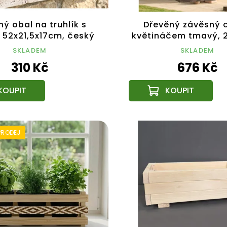
ý obal na truhlík s
Dřevěný závěsný o
 52x21,5x17cm, český
květináčem tmavý, 
výrobek
cm, český výro
SKLADEM
SKLADEM
310 Kč
676 Kč
PRODEJ