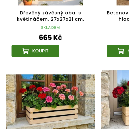
Dřevěný závěsný obal s
Betonov
květináčem, 27x27x21 cm,
- hla
český výrobek
SKLADEM
665 Kč