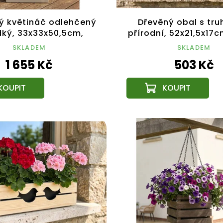
ý květináč odlehčený
Dřevěný obal s tru
dký, 33x33x50,5cm,
přírodní, 52x21,5x17
český výrobek
výrobek
SKLADEM
SKLADEM
1 655 Kč
503 Kč