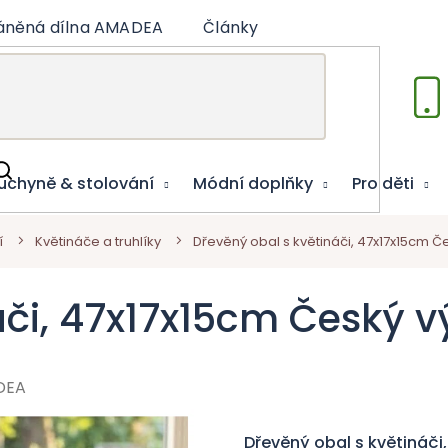
áněná dílna AMADEA
Články
Vzdělávací hry
uchyně & stolování
Módní doplňky
Pro děti
í
Květináče a truhlíky
Dřevěný obal s květináči, 47x17x15cm Č
áči, 47x17x15cm Český 
DEA
Dřevěný obal s květináči