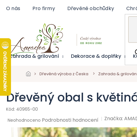
Přejít
O nás
Pro firmy
Dřevěné obchůdky
Chr
na
obsah
Zahrada & grilování
Dekorace & doplňky
K
Dřevěná výroba z Česka
Zahrada & grilován
Dřevěný obal s květin
40965-00
Značka:
AMA
Průměrné
Podrobnosti hodnocení
Neohodnoceno
hodnocení
produktu