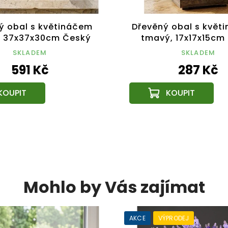
ý obal s květináčem
Dřevěný obal s květ
, 37x37x30cm Český
tmavý, 17x17x15cm
výrobek
výrobek
SKLADEM
SKLADEM
591 Kč
287 Kč
Mohlo by Vás zajímat
AKCE
VÝPRODEJ