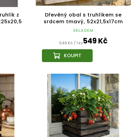
uhlík z
Dřevěný obal s truhlíkem se
x25x20,5
srdcem tmavý, 52x21,5x17cm
Český výrobek
SKLADEM
549 Kč
Měrná
549 Kč / 1 ks
cena: