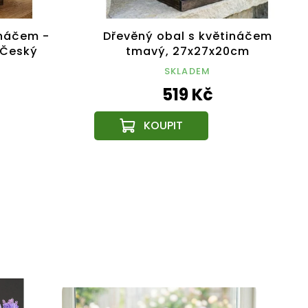
ináčem -
Dřevěný obal s květináčem
 Český
tmavý, 27x27x20cm
SKLADEM
519 Kč