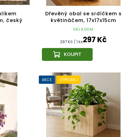
hlíkem
Dřevěný obal se srdíčkem s
cm, český
květináčem, 17x17x15cm
Český výrobek
SKLADEM
297 Kč
Měrná
297 Kč / 1 ks
cena:
AKCE
VÝPRODEJ