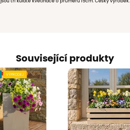
jsou tři kulaté květináče o průměru 15cm. Český výrobek.
Související produkty
VÝPRODEJ