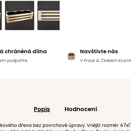
á chráněná dílna
Navštivte nás
em podpoříte
V Praze & Českém Krum
Popis
Hodnocení
rkového dřeva bez povrchové úpravy. Vnější rozměr 47x1