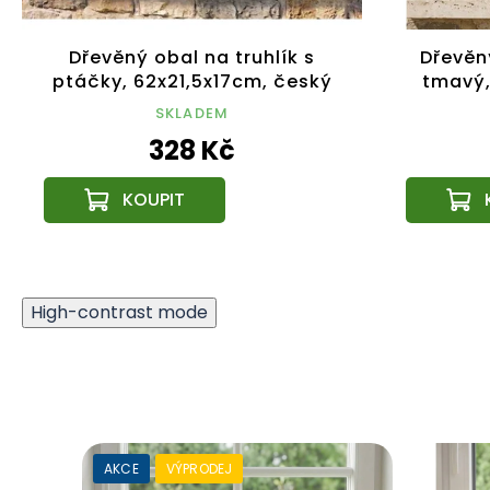
Dřevěný obal na truhlík s
Dřevěn
ptáčky, 62x21,5x17cm, český
tmavý
výrobek
SKLADEM
328 Kč
High-contrast mode
AKCE
VÝPRODEJ