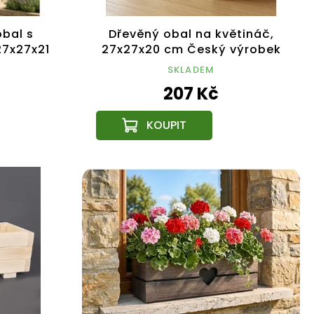
bal s
Dřevěný obal na květináč,
27x27x21
27x27x20 cm Český výrobek
bek
SKLADEM
207 Kč