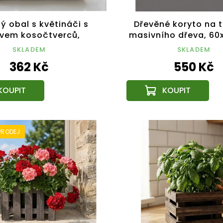
ý obal s květináči s
Dřevěné koryto na tr
vem kosočtverců,
masivního dřeva, 60
15cm Český výrobek
cm
SKLADEM
SKLADEM
362 Kč
550 Kč
PRODEJ