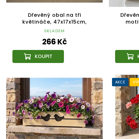
Dřevěný obal na tři
Dřevěn
květináče, 47x17x15cm,
moti
dřevěný květináč
47x17x
SKLADEM
266 Kč
AKCE
VÝ